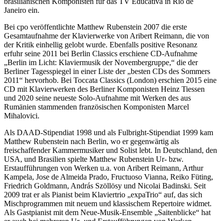
brasilianischen Komponisten für das TV Educativa in Rio de
Janeiro ein.
Bei cpo veröffentlichte Matthew Rubenstein 2007 die erste
Gesamtaufnahme der Klavierwerke von Aribert Reimann, die von
der Kritik einhellig gelobt wurde. Ebenfalls positive Resonanz
erfuhr seine 2011 bei Berlin Classics erschiene CD-Aufnahme
„Berlin im Licht: Klaviermusik der Novembergruppe,“ die der
Berliner Tagesspiegel in einer Liste der „besten CDs des Sommers
2011“ hervorhob. Bei Toccata Classics (London) erschien 2015 eine
CD mit Klavierwerken des Berliner Komponisten Heinz Tiessen
und 2020 seine neueste Solo-Aufnahme mit Werken des aus
Rumänien stammenden französischen Komponisten Marcel
Mihalovici.
Als DAAD-Stipendiat 1998 und als Fulbright-Stipendiat 1999 kam
Matthew Rubenstein nach Berlin, wo er gegenwärtig als
freischaffender Kammermusiker und Solist lebt. In Deutschland, den
USA, und Brasilien spielte Matthew Rubenstein Ur- bzw.
Erstaufführungen von Werken u.a. von Aribert Reimann, Arthur
Kampela, Jose de Almeida Prado, Fructuoso Vianna, Reiko Füting,
Friedrich Goldmann, András Szöllösy und Nicolai Badinski. Seit
2009 trat er als Pianist beim Klaviertrio „expaTrio“ auf, das sich
Mischprogrammen mit neuem und klassischem Repertoire widmet.
Als Gastpianist mit dem Neue-Musik-Ensemble „Saitenblicke“ hat